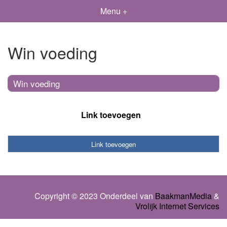
Menu +
Win voeding
Win voeding
Link toevoegen
Link toevoegen
Copyright © 2023 Onderdeel van
BaakmanMedia
&
Vrolijk Internet Services